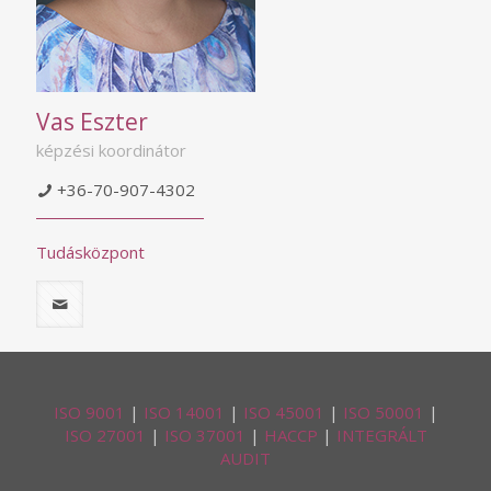
Vas Eszter
képzési koordinátor
+36-70-907-4302
Tudásközpont
ISO 9001
|
ISO 14001
|
ISO 45001
|
ISO 50001
|
ISO 27001
|
ISO 37001
|
HACCP
|
INTEGRÁLT
AUDIT