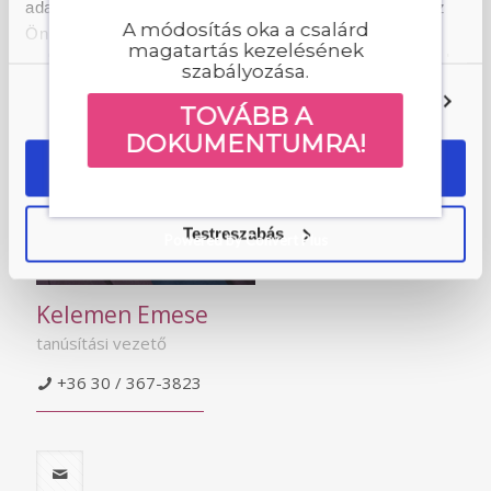
adatokkal, amelyeket Ön adott meg számukra vagy az
A módosítás oka a csalárd
Ön által használt más szolgáltatásokból gyűjtöttek. A
magatartás kezelésének
weboldalon való böngészés folytatásával Ön hozzájárul a
szabályozása.
sütik használatához.
Beállítások
TOVÁBB A
DOKUMENTUMRA!
OK
Testreszabás
Powered by Convert Plus
Kelemen Emese
tanúsítási vezető
+36 30 / 367-3823