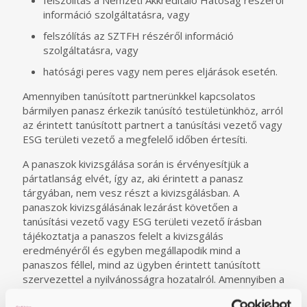
felszólítás a Nemzeti Akkreditáló Hatóság részéről
információ szolgáltatásra, vagy
felszólítás az SZTFH részéről információ
szolgáltatásra, vagy
hatósági peres vagy nem peres eljárások esetén.
Amennyiben tanúsított partnerünkkel kapcsolatos
bármilyen panasz érkezik tanúsító testületünkhöz, arról
az érintett tanúsított partnert a tanúsítási vezető vagy
ESG területi vezető a megfelelő időben értesíti.
A panaszok kivizsgálása során is érvényesítjük a
pártatlanság elvét, így az, aki érintett a panasz
tárgyában, nem vesz részt a kivizsgálásban. A
panaszok kivizsgálásának lezárást követően a
tanúsítási vezető vagy ESG területi vezető írásban
tájékoztatja a panaszos felelt a kivizsgálás
eredményéről és egyben megállapodik mind a
panaszos féllel, mind az ügyben érintett tanúsított
szervezettel a nyilvánosságra hozatalról. Amennyiben a
közös döntés az, hogy nyilvánosságot lát az ügy, akkor