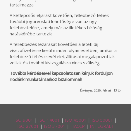
tartalmazza.
A kétlépcsős eljárást követően, fellebbező félnek
további jogorvoslati lehetősége van az ügy
fellebbvitelére, amely már az illetékes bíróság
hatáskörébe tartozik.
A fellebbezés lezárását követően a letéti díj
visszafizetésre kerül minden olyan esetben, amikor a
fellebbező fél észrevételei, állításai megalapozottak
voltak és további kivizsgálásra nincs szükség.
További kérdéseivel kapcsolatosan kérjük forduljon
irodánk munkatársaihoz bizalommal!
Érvényes: 2026. február 13-tól
ISO 9001
|
ISO 14001
|
ISO 45001
|
ISO 50001
|
ISO 27001
|
ISO 37001
|
HACCP
|
INTEGRÁLT