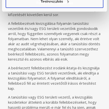
Testreszabás
Powered by Convert Plus
összege 500.000,- forint. A fellebbezés kivizsgálási
folyamatának indítására, csak a fellebbezési letéti díj
kifizetését követően kerül sor.
A fellebbezések kivizsgálása folyamán tanúsítási
vezetőnk és/vagy ESG területi vezetőnk gondoskodik
arról, hogy független személyek vegyenek csak részt a
folyamatban. Nem lehet olyan személy, aki érintve volt
akár az audit végrehajtásában, akár a tanúsítási döntés
meghozatalában. Valamennyi a tanúsító szervezethez
beérkező fellebbezés, azonos folyamaton megy
keresztül és azonos elbírás alá esik.
A beérkezett fellebbezést irodánk iktatja és kiszignálja
a tanúsítási vagy ESG területi vezetőnek, aki elindítja a
kivizsgálási folyamatot. A folyamat elindításáról, a
fellebbező fél az érintett vezetőtől írásos értesítést
kap.
A tanúsítási vagy ESG területi vezető, a kivizsgálás
kezdetekor áttekinti a korábbi fellebbezéseket, hogy
hasonló probléma merült-e már fel és ha igen, annak