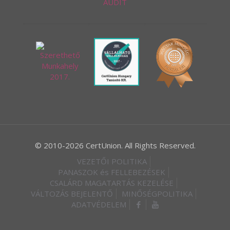
AUDIT
© 2010-2026 CertUnion. All Rights Reserved.
VEZETŐI POLITIKA
PANASZOK és FELLEBEZÉSEK
CSALÁRD MAGATARTÁS KEZELÉSE
VÁLTOZÁS BEJELENTŐ
MINŐSÉGPOLITIKA
ADATVÉDELEM