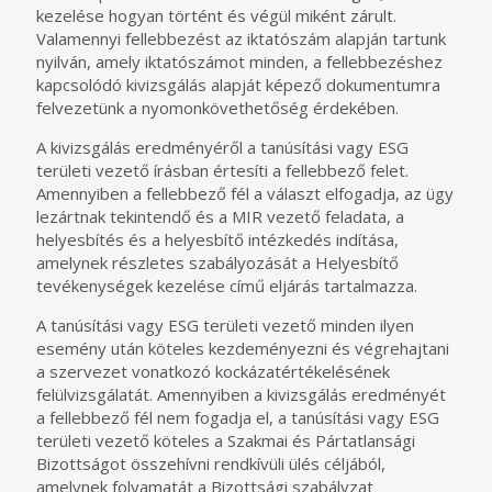
kezelése hogyan történt és végül miként zárult.
Valamennyi fellebbezést az iktatószám alapján tartunk
nyilván, amely iktatószámot minden, a fellebbezéshez
kapcsolódó kivizsgálás alapját képező dokumentumra
felvezetünk a nyomonkövethetőség érdekében.
A kivizsgálás eredményéről a tanúsítási vagy ESG
területi vezető írásban értesíti a fellebbező felet.
Amennyiben a fellebbező fél a választ elfogadja, az ügy
lezártnak tekintendő és a MIR vezető feladata, a
helyesbítés és a helyesbítő intézkedés indítása,
amelynek részletes szabályozását a Helyesbítő
tevékenységek kezelése című eljárás tartalmazza.
A tanúsítási vagy ESG területi vezető minden ilyen
esemény után köteles kezdeményezni és végrehajtani
a szervezet vonatkozó kockázatértékelésének
felülvizsgálatát. Amennyiben a kivizsgálás eredményét
a fellebbező fél nem fogadja el, a tanúsítási vagy ESG
területi vezető köteles a Szakmai és Pártatlansági
Bizottságot összehívni rendkívüli ülés céljából,
amelynek folyamatát a Bizottsági szabályzat