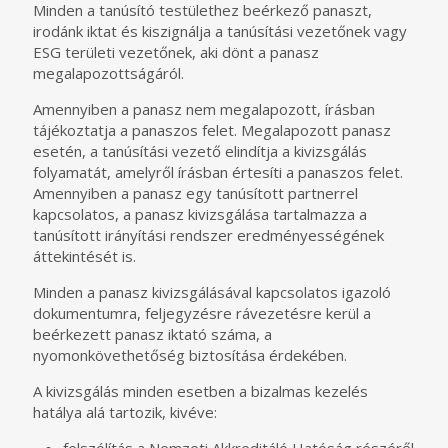
Minden a tanúsító testülethez beérkező panaszt,
irodánk iktat és kiszignálja a tanúsítási vezetőnek vagy
ESG területi vezetőnek, aki dönt a panasz
megalapozottságáról.
Amennyiben a panasz nem megalapozott, írásban
tájékoztatja a panaszos felet. Megalapozott panasz
esetén, a tanúsítási vezető elindítja a kivizsgálás
folyamatát, amelyről írásban értesíti a panaszos felet.
Amennyiben a panasz egy tanúsított partnerrel
kapcsolatos, a panasz kivizsgálása tartalmazza a
tanúsított irányítási rendszer eredményességének
áttekintését is.
Minden a panasz kivizsgálásával kapcsolatos igazoló
dokumentumra, feljegyzésre rávezetésre kerül a
beérkezett panasz iktató száma, a
nyomonkövethetőség biztosítása érdekében.
A kivizsgálás minden esetben a bizalmas kezelés
hatálya alá tartozik, kivéve: