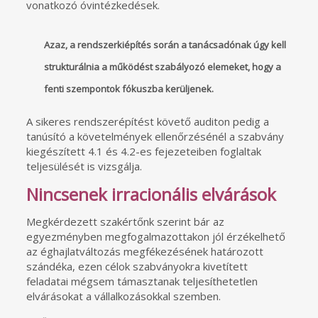
vonatkozó óvintézkedések.
Azaz, a rendszerkiépítés során a tanácsadónak úgy kell
strukturálnia a működést szabályozó elemeket, hogy a
fenti szempontok fókuszba kerüljenek.
A sikeres rendszerépítést követő auditon pedig a
tanúsító a követelmények ellenőrzésénél a szabvány
kiegészített 4.1 és 4.2-es fejezeteiben foglaltak
teljesülését is vizsgálja.
Nincsenek irracionális elvárások
Megkérdezett szakértőnk szerint bár az
egyezményben megfogalmazottakon jól érzékelhető
az éghajlatváltozás megfékezésének határozott
szándéka, ezen célok szabványokra kivetített
feladatai mégsem támasztanak teljesíthetetlen
elvárásokat a vállalkozásokkal szemben.