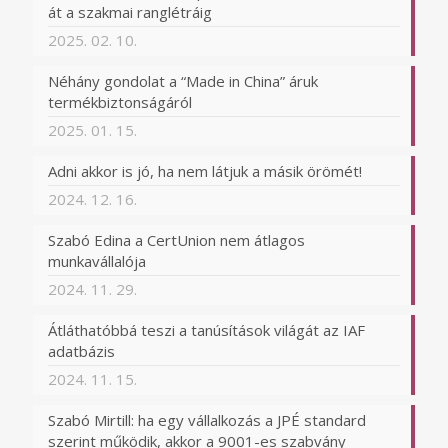
át a szakmai ranglétráig
2025. 02. 10.
Néhány gondolat a “Made in China” áruk
termékbiztonságáról
2025. 01. 15.
Adni akkor is jó, ha nem látjuk a másik örömét!
2024. 12. 16.
Szabó Edina a CertUnion nem átlagos
munkavállalója
2024. 11. 29.
Átláthatóbbá teszi a tanúsítások világát az IAF
adatbázis
2024. 11. 15.
Szabó Mirtill: ha egy vállalkozás a JPÉ standard
szerint működik, akkor a 9001-es szabvány