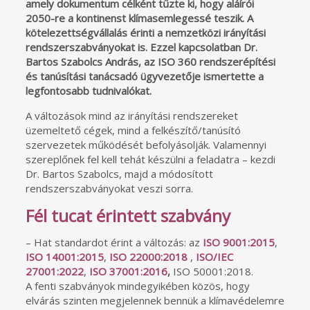
amely dokumentum célként tűzte ki, hogy aláírói
2050-re a kontinenst klímasemlegessé teszik. A
kötelezettségvállalás érinti a nemzetközi irányítási
rendszerszabványokat is. Ezzel kapcsolatban Dr.
Bartos Szabolcs András, az ISO 360 rendszerépítési
és tanúsítási tanácsadó ügyvezetője ismertette a
legfontosabb tudnivalókat.
A változások mind az irányítási rendszereket
üzemeltető cégek, mind a felkészítő/tanúsító
szervezetek működését befolyásolják. Valamennyi
szereplőnek fel kell tehát készülni a feladatra – kezdi
Dr. Bartos Szabolcs, majd a módosított
rendszerszabványokat veszi sorra.
Fél tucat érintett szabvány
– Hat standardot érint a változás: az
ISO 9001:2015
,
ISO 14001:2015
,
ISO 22000:2018
,
ISO/IEC
27001:2022
,
ISO 37001:2016
,
ISO 50001:2018.
A fenti szabványok mindegyikében közös, hogy
elvárás szinten megjelennek bennük a klímavédelemre