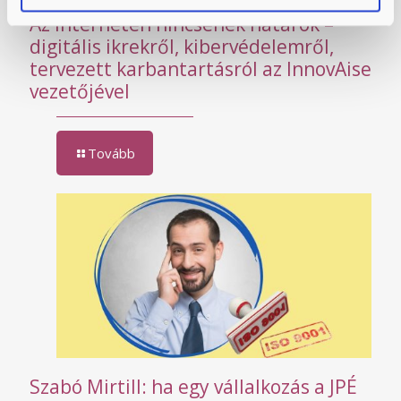
Az interneten nincsenek határok –
digitális ikrekről, kibervédelemről,
tervezett karbantartásról az InnovAise
vezetőjével
Tovább
Szabó Mirtill: ha egy vállalkozás a JPÉ