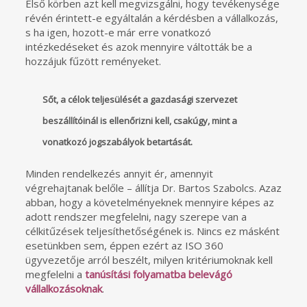
Első körben azt kell megvizsgálni, hogy tevékenysége
révén érintett-e egyáltalán a kérdésben a vállalkozás,
s ha igen, hozott-e már erre vonatkozó
intézkedéseket és azok mennyire váltották be a
hozzájuk fűzött reményeket.
Sőt, a célok teljesülését a gazdasági szervezet
beszállítóinál is ellenőrizni kell, csakúgy, mint a
vonatkozó jogszabályok betartását.
Minden rendelkezés annyit ér, amennyit
végrehajtanak belőle – állítja Dr. Bartos Szabolcs. Azaz
abban, hogy a követelményeknek mennyire képes az
adott rendszer megfelelni, nagy szerepe van a
célkitűzések teljesíthetőségének is. Nincs ez másként
esetünkben sem, éppen ezért az ISO 360
ügyvezetője arról beszélt, milyen kritériumoknak kell
megfelelni a
tanúsítási folyamatba belevágó
vállalkozásoknak
.