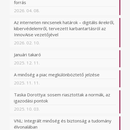
forrás
2026. 04. 08.
Az interneten nincsenek határok – digitális ikrekről,
kibervédelemről, tervezett karbantartásról az
InnovAise vezetőjével
2026. 02. 10.
Januári takaró
2025. 12. 11.
A minőség a piac megkülönböztető jelzése
2025. 11. 11.
Taska Dorottya: sosem riasztottak a normák, az
igazodási pontok
2025. 10. 03.
VNL: Integrált minőség és biztonság a tudomány
élvonalában