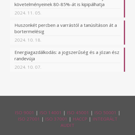
követelményeinek 80-85%-át is kipipálhatja
2024. 11. 05.
Huszonkét percben a varrástól a tanúsításon át a
bortermelésig
2024. 10. 18.
Energiagazdálkodás: a jogszerűség és a józan ész
randevúja
2024. 10. 07.
ISO 9001
|
ISO 14001
|
ISO 45001
|
ISO 50001
|
ISO 27001
|
ISO 37001
|
HACCP
|
INTEGRÁLT
AUDIT