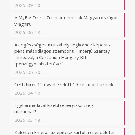
2025. 09. 10.
A MyBusDirect Zrt. már nemcsak Magyarországon
világhírű
2025. 06. 13.
Az egészséges munkahelyi légkörhöz képest a
pénz másodlagos szempont! – interjú Szántay
Tímeával, a CertUnion Hungary Kft.
“pénzügyminiszterével”
2025. 05. 20.
CertUnion: 15 évvel ezelőtt 19-re lapot húztunk
2025. 04. 10.
Egyharmadával kisebb energiaköltség –
maradhat?
2025. 03. 18.
Kelemen Emese: az építész kartól a csendéleten