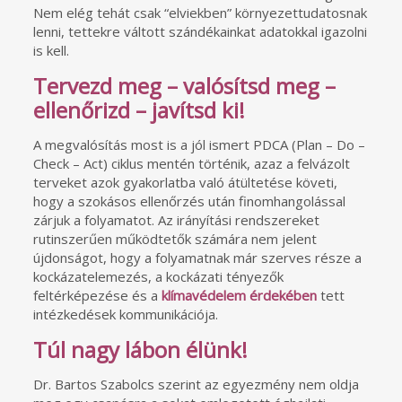
Nem elég tehát csak “elviekben” környezettudatosnak
lenni, tettekre váltott szándékainkat adatokkal igazolni
is kell.
Tervezd meg – valósítsd meg –
ellenőrizd – javítsd ki!
A megvalósítás most is a jól ismert PDCA (Plan – Do –
Check – Act) ciklus mentén történik, azaz a felvázolt
terveket azok gyakorlatba való átültetése követi,
hogy a szokásos ellenőrzés után finomhangolással
zárjuk a folyamatot. Az irányítási rendszereket
rutinszerűen működtetők számára nem jelent
újdonságot, hogy a folyamatnak már szerves része a
kockázatelemezés, a kockázati tényezők
feltérképezése és a
klímavédelem érdekében
tett
intézkedések kommunikációja.
Túl nagy lábon élünk!
Dr. Bartos Szabolcs szerint az egyezmény nem oldja