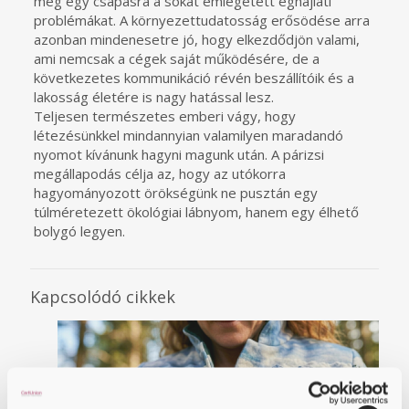
meg egy csapásra a sokat emlegetett éghajlati
problémákat. A környezettudatosság erősödése arra
azonban mindenesetre jó, hogy elkezdődjön valami,
ami nemcsak a cégek saját működésére, de a
következetes kommunikáció révén beszállítóik és a
lakosság életére is nagy hatással lesz.
Teljesen természetes emberi vágy, hogy
létezésünkkel mindannyian valamilyen maradandó
nyomot kívánunk hagyni magunk után. A párizsi
megállapodás célja az, hogy az utókorra
hagyományozott örökségünk ne pusztán egy
túlméretezett ökológiai lábnyom, hanem egy élhető
bolygó legyen.
Kapcsolódó cikkek