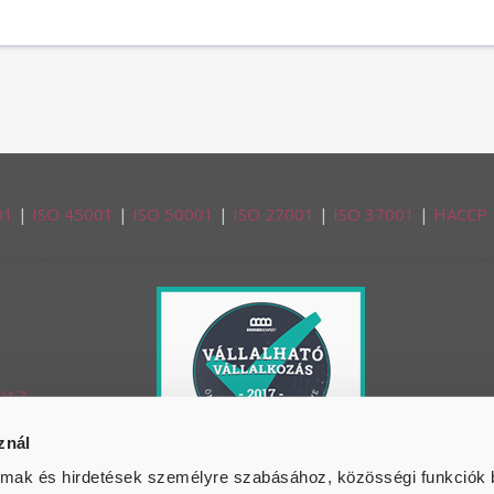
minőségügyet nem csak egy szükséges nyűgnek,
termelő, monitorozó eszköznek tekintik.
01
|
ISO 45001
|
ISO 50001
|
ISO 27001
|
ISO 37001
|
HACCP
znál
almak és hirdetések személyre szabásához, közösségi funkciók 