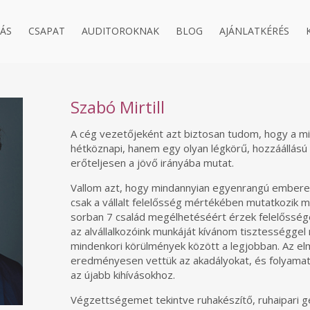
ÁS
CSAPAT
AUDITOROKNAK
BLOG
AJÁNLATKÉRÉS
Szabó Mirtill
A cég vezetőjeként azt biztosan tudom, hogy a mi
hétköznapi, hanem egy olyan légkörű, hozzáállású
erőteljesen a jövő irányába mutat.
Vallom azt, hogy mindannyian egyenrangú embere
csak a vállalt felelősség mértékében mutatkozik 
sorban 7 család megélhetéséért érzek felelősség
az alvállalkozóink munkáját kívánom tisztességgel
mindenkori körülmények között a legjobban. Az el
eredményesen vettük az akadályokat, és folyamato
az újabb kihívásokhoz.
Végzettségemet tekintve ruhakészítő, ruhaipari 