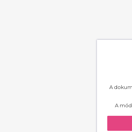
A dokume
A módo