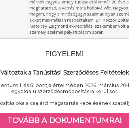
mérnök vagyok, amely tudásokból immár 20 éve 
meghatározó, a varrás mára hobbivá vált. Nagyo
magam, hogy a minőségügyi szakmát olyan személ
akiket maximálisan respektáltam. Dr. Koczor Zoltán
Matolcsy Zsigmond akkreditálási szakember volt 
személy szakmai pályafutásom során.
A minőségügy és a tanúsítás nem női szakemberek
ennek ellenére azt gondolom, csapatunk nagyon jól 
FIGYELEM!
közegben. Kolléganőimmel minden helyzetre érde
mert együtt, egymásért dolgozunk, nem önös érd
Nagyon fontosnak tartom az üzleti életben is eg
Változtak a Tanúsítási Szerződéses Feltételek
elfogadását, tiszteletét és szeretetét. Számomra
versenytársaimmal jó kapcsolatot tartsak fenn, 
ntum 1. és 8. pontja értelmében 2026. március 20-i 
egy-egy érdeklődőt máshoz irányítani, ha nálunk 
egyoldalú szerződésmódosításra kerül sor.
kérdéseire.
sítás oka a csalárd magatartás kezelésének szabál
Az elmúlt 20 évben kialakult szakmai devalvációs 
megváltoztatását kiemelten fontosnak tartom. T
még nagyon kevesen járunk, de hiszem, hogy van
TOVÁBB A DOKUMENTUMRA!
erőfeszítéseinknek, és felnő hamarosan egy nemz