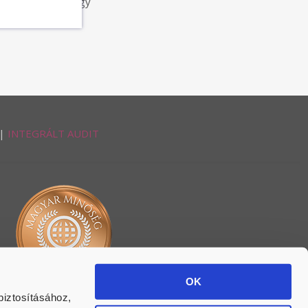
 hanem valóban egy
|
INTEGRÁLT AUDIT
OK
biztosításához,