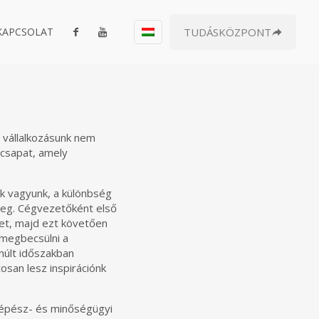
KAPCSOLAT
TUDÁSKÖZPONT
 vállalkozásunk nem
 csapat, amely
k vagyunk, a különbség
meg. Cégvezetőként első
et, majd ezt követően
 megbecsülni a
múlt időszakban
san lesz inspirációnk
gépész- és minőségügyi