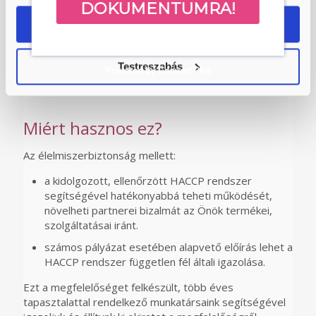
elfogyasztók számára.
DOKUMENTUMRA!
OK
Ennek érdekében írják elő jogszabályok kötelezően, a
HACCP rendszer működtetését Magyarországon és
külföldön egyaránt. Nem feladata Önnek az indokolatlan
Testreszabás
„papír gyártás”, de feladata a kötelező gondosság
Powered by Convert Plus
igazolása.
Miért hasznos ez?
Az élelmiszerbiztonság mellett:
a kidolgozott, ellenőrzött HACCP rendszer
segítségével hatékonyabbá teheti működését,
növelheti partnerei bizalmát az Önök termékei,
szolgáltatásai iránt.
számos pályázat esetében alapvető előírás lehet a
HACCP rendszer független fél általi igazolása.
Ezt a megfelelőséget felkészült, több éves
tapasztalattal rendelkező munkatársaink segítségével