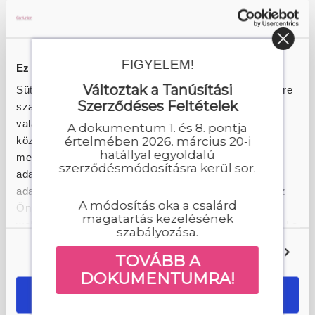
szabályozás világába – interjú Pallos
Gabriellával
FIGYELEM!
Tovább
Ez a weboldal sütiket használ
Változtak a Tanúsítási
Sütiket használunk a tartalmak és hirdetések személyre
Szerződéses Feltételek
szabásához, közösségi funkciók biztosításához,
valamint weboldalforgalmunk elemzéséhez. Ezenkívül
A dokumentum 1. és 8. pontja
közösségi média-, hirdető- és elemező partnereinkkel
értelmében 2026. március 20-i
hatállyal egyoldalú
megosztjuk az Ön weboldalhasználatra vonatkozó
szerződésmódosításra kerül sor.
adatait, akik kombinálhatják az adatokat más olyan
adatokkal, amelyeket Ön adott meg számukra vagy az
A módosítás oka a csalárd
Ön által használt más szolgáltatásokból gyűjtöttek. A
magatartás kezelésének
weboldalon való böngészés folytatásával Ön hozzájárul a
szabályozása.
sütik használatához.
A minőség a piac megkülönböztető
Beállítások
TOVÁBB A
jelzése
DOKUMENTUMRA!
OK