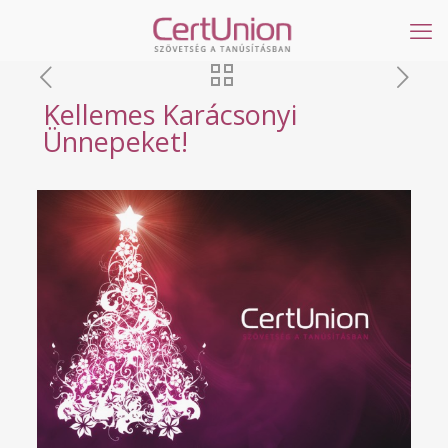
Kellemes Karácsonyi
Ünnepeket!