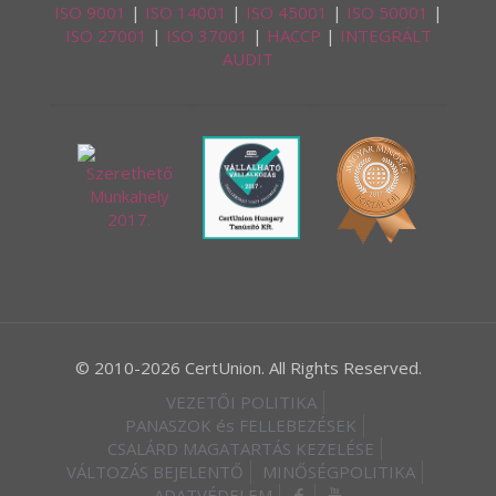
ISO 9001
|
ISO 14001
|
ISO 45001
|
ISO 50001
|
ISO 27001
|
ISO 37001
|
HACCP
|
INTEGRÁLT
AUDIT
© 2010-2026 CertUnion. All Rights Reserved.
VEZETŐI POLITIKA
PANASZOK és FELLEBEZÉSEK
CSALÁRD MAGATARTÁS KEZELÉSE
VÁLTOZÁS BEJELENTŐ
MINŐSÉGPOLITIKA
ADATVÉDELEM