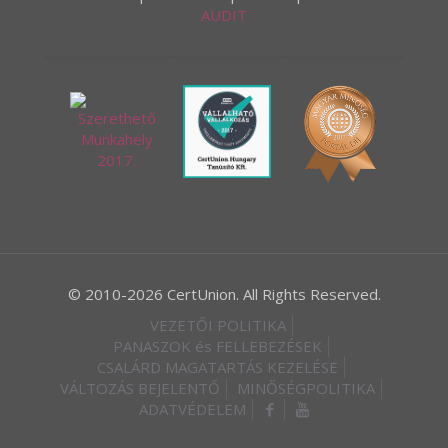
AUDIT
© 2010-2026 CertUnion. All Rights Reserved.
VEZETŐI POLITIKA
PANASZOK és FELLEBEZÉSEK
CSALÁRD MAGATARTÁS KEZELÉSE
VÁLTOZÁS BEJELENTŐ
MINŐSÉGPOLITIKA
ADATVÉDELEM