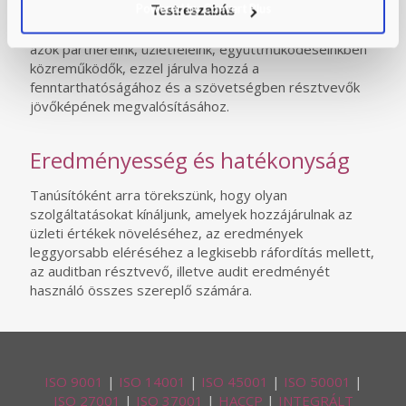
Powered by Convert Plus
Munkánk a hivatásunk, ezért ajánlunk szövetséget
Testreszabás
mindazoknak, akik hosszútávra terveznek, legyenek
azok partnereink, üzletfeleink, együttműködéseinkben
közreműködők, ezzel járulva hozzá a
fenntarthatóságához és a szövetségben résztvevők
jövőképének megvalósításához.
Eredményesség és hatékonyság
Tanúsítóként arra törekszünk, hogy olyan
szolgáltatásokat kínáljunk, amelyek hozzájárulnak az
üzleti értékek növeléséhez, az eredmények
leggyorsabb eléréséhez a legkisebb ráfordítás mellett,
az auditban résztvevő, illetve audit eredményét
használó összes szereplő számára.
ISO 9001
|
ISO 14001
|
ISO 45001
|
ISO 50001
|
ISO 27001
|
ISO 37001
|
HACCP
|
INTEGRÁLT