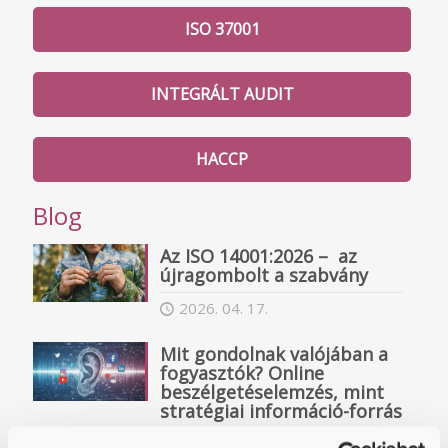
ISO 37001
INTEGRÁLT AUDIT
HACCP
Blog
Az ISO 14001:2026 – az
újragombolt a szabvány
2026. 04. 17.
Mit gondolnak valójában a
fogyasztók? Online
beszélgetéselemzés, mint
stratégiai információ-forrás
2026. 04. 08.