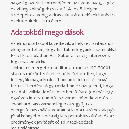
nagyság szerinti sorrendjében az üzemanyag, a gáz
és villany költségek csak a 3.,4., és 5. helyen
szerepeltek, addig a drasztikus áremelések hatására
ezek kerültek a lista élére.
Adatokból megoldások
Az elmondottakból következik: a helyzet javításához
elengedhetetlen, hogy tisztában legyünk a számokkal.
Ezzel kapcsolatban Bali Gábor az energiatervezés
fogalmát emeli ki.
– Mind az energetikai audithoz, mind az ISO 50001
sikeres működtetéséhez nélkülözhetetlen, hogy
feltegyük magunknak a “honnan indultunk és hová
tartunk” kérdést. A gyakorlatban ez azt jelenti, hogy
az adott vállalat ideális esetben 3 évre (de már egy
egyéves intervallumból is számos következtetés
levonható) visszamenőleg összegyűjti az
energiafelhasználási adatait. A kapott számok alapján
jóval könnyebb a neuralgikus pontok kiszűrése és az
eredmények javítását célzó intézkedések
megvalósítása.