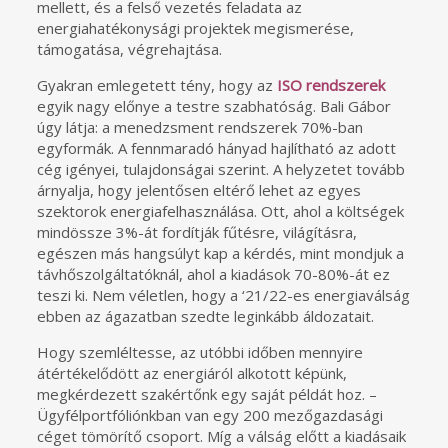
mellett, és a felső vezetés feladata az
energiahatékonysági projektek megismerése,
támogatása, végrehajtása.
Gyakran emlegetett tény, hogy az
ISO rendszerek
egyik nagy előnye a testre szabhatóság. Bali Gábor
úgy látja: a menedzsment rendszerek 70%-ban
egyformák. A fennmaradó hányad hajlítható az adott
cég igényei, tulajdonságai szerint. A helyzetet tovább
árnyalja, hogy jelentősen eltérő lehet az egyes
szektorok energiafelhasználása. Ott, ahol a költségek
mindössze 3%-át fordítják fűtésre, világításra,
egészen más hangsúlyt kap a kérdés, mint mondjuk a
távhőszolgáltatóknál, ahol a kiadások 70-80%-át ez
teszi ki. Nem véletlen, hogy a ‘21/22-es energiaválság
ebben az ágazatban szedte leginkább áldozatait.
Hogy szemléltesse, az utóbbi időben mennyire
átértékelődött az energiáról alkotott képünk,
megkérdezett szakértőnk egy saját példát hoz. –
Ügyfélportfóliónkban van egy 200 mezőgazdasági
céget tömörítő csoport. Míg a válság előtt a kiadásaik