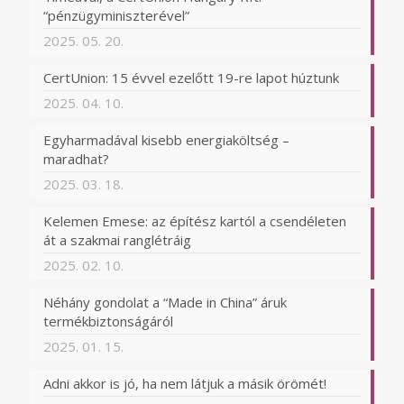
“pénzügyminiszterével”
2025. 05. 20.
CertUnion: 15 évvel ezelőtt 19-re lapot húztunk
2025. 04. 10.
Egyharmadával kisebb energiaköltség –
maradhat?
2025. 03. 18.
Kelemen Emese: az építész kartól a csendéleten
át a szakmai ranglétráig
2025. 02. 10.
Néhány gondolat a “Made in China” áruk
termékbiztonságáról
2025. 01. 15.
Adni akkor is jó, ha nem látjuk a másik örömét!