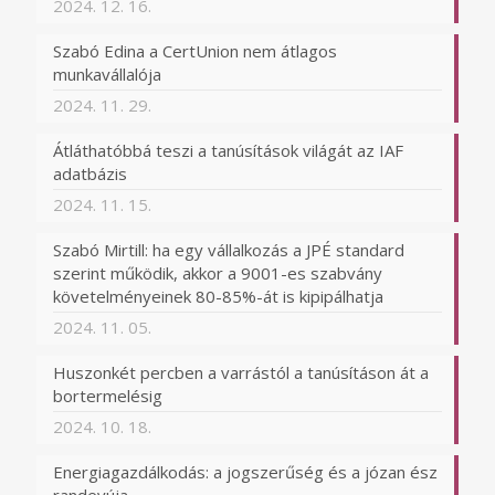
2024. 12. 16.
Szabó Edina a CertUnion nem átlagos
munkavállalója
2024. 11. 29.
Átláthatóbbá teszi a tanúsítások világát az IAF
adatbázis
2024. 11. 15.
Szabó Mirtill: ha egy vállalkozás a JPÉ standard
szerint működik, akkor a 9001-es szabvány
követelményeinek 80-85%-át is kipipálhatja
2024. 11. 05.
Huszonkét percben a varrástól a tanúsításon át a
bortermelésig
2024. 10. 18.
Energiagazdálkodás: a jogszerűség és a józan ész