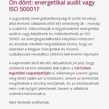
Ön dönt: energetikai audit vagy
ISO 50001?
A jogszabály (energiahatékonyságról szóló törvény)
által érintett vállalatok előtt két lehetőség áll – mondja
a szakértő. Választhatják a négyévenkénti energetikai
auditot vagy kiépíthetik és működtethetik az ISO
50001-es energiagazdálkodási irányítási rendszert.
Az azonban mindkét megoldásban közös, hogy az
adatokat a Magyar Energetikai és Közmű-
szabályozási Hivatalhoz (MEKH) kell évente eljuttatni.
A napirenden lévő kérdés aktualitását jól jelzi, hogy
utóbbiról tartott előadást Bali Gábor a
CertUnion
legutóbbi csapatépítőjén
is. Véleménye szerint igenis
meg lehet találni azt a módszert, amivel az érintettek
megfelelnek a törvény betűjének, és az intézkedések
nem csak nyűgöt jelentenek, hanem a vállalatok
számára hasznosak is.
Mint fentebb említettük: