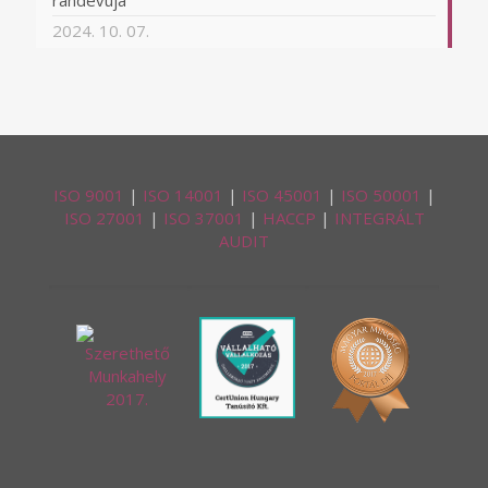
randevúja
2024. 10. 07.
ISO 9001
|
ISO 14001
|
ISO 45001
|
ISO 50001
|
ISO 27001
|
ISO 37001
|
HACCP
|
INTEGRÁLT
AUDIT