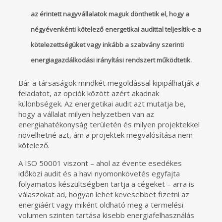
az érintett nagyvállalatok maguk dönthetik el, hogy a
négyévenkénti kötelező energetikai audittal teljesítik-e a
kötelezettségüket vagy inkább a szabvány szerinti
energiagazdálkodási irányítási rendszert működtetik.
Bár a társaságok mindkét megoldással kipipálhatják a
feladatot, az opciók között azért akadnak
különbségek. Az energetikai audit azt mutatja be,
hogy a vállalat milyen helyzetben van az
energiahatékonyság területén és milyen projektekkel
növelhetné azt, ám a projektek megvalósítása nem
kötelező.
A ISO 50001 viszont – ahol az évente esedékes
időközi audit és a havi nyomonkövetés egyfajta
folyamatos készültségben tartja a cégeket – arra is
válaszokat ad, hogyan lehet kevesebbet fizetni az
energiáért vagy miként oldható meg a termelési
volumen szinten tartása kisebb energiafelhasználás