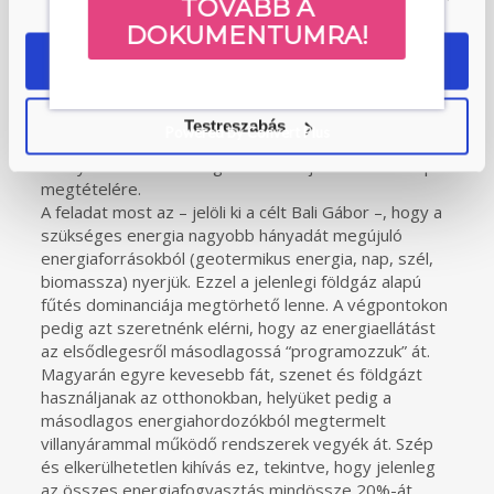
nagyvállalatokat érinti. Bali Gábor kijelentése azonban,
TOVÁBB A
miszerint a 2022-es energiaválság idején mintegy
DOKUMENTUMRA!
20%-kal csökkent a lakossági energiafogyasztás más
OK
fénytörésbe helyezi a történteket. Mint mondja,
különösen a fűtés terén vagyunk pazarlók. A magyar
lakásállomány döntő többségének fűtésrendszerét
Testreszabás
Powered by Convert Plus
nem korszerűsítették, mert az alacsony gáz- és
villanyszámlák nem sürgették a tulajdonosokat a lépés
megtételére.
A feladat most az – jelöli ki a célt Bali Gábor –, hogy a
szükséges energia nagyobb hányadát megújuló
energiaforrásokból (geotermikus energia, nap, szél,
biomassza) nyerjük. Ezzel a jelenlegi földgáz alapú
fűtés dominanciája megtörhető lenne. A végpontokon
pedig azt szeretnénk elérni, hogy az energiaellátást
az elsődlegesről másodlagossá “programozzuk” át.
Magyarán egyre kevesebb fát, szenet és földgázt
használjanak az otthonokban, helyüket pedig a
másodlagos energiahordozókból megtermelt
villanyárammal működő rendszerek vegyék át. Szép
és elkerülhetetlen kihívás ez, tekintve, hogy jelenleg
az összes energiafogyasztás mindössze 20%-át