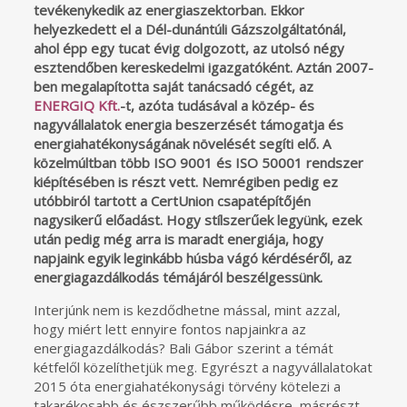
tevékenykedik az energiaszektorban. Ekkor
helyezkedett el a Dél-dunántúli Gázszolgáltatónál,
ahol épp egy tucat évig dolgozott, az utolsó négy
esztendőben kereskedelmi igazgatóként. Aztán 2007-
ben megalapította saját tanácsadó cégét, az
ENERGIQ Kft.
-t, azóta tudásával a közép- és
nagyvállalatok energia beszerzését támogatja és
energiahatékonyságának növelését segíti elő. A
közelmúltban több ISO 9001 és ISO 50001 rendszer
kiépítésében is részt vett. Nemrégiben pedig ez
utóbbiról tartott a CertUnion csapatépítőjén
nagysikerű előadást. Hogy stílszerűek legyünk, ezek
után pedig még arra is maradt energiája, hogy
napjaink egyik leginkább húsba vágó kérdéséről, az
energiagazdálkodás témájáról beszélgessünk.
Interjúnk nem is kezdődhetne mással, mint azzal,
hogy miért lett ennyire fontos napjainkra az
energiagazdálkodás? Bali Gábor szerint a témát
kétfelől közelíthetjük meg. Egyrészt a nagyvállalatokat
2015 óta energiahatékonysági törvény kötelezi a
takarékosabb és észszerűbb működésre, másrészt –