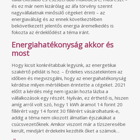
és ez már nem kizárólag az áfa törvény szerint
nagyvállalatnak minősülő cégeket érinti – az
energiaválság és az ennek következtében
bekövetkezett jelentős energia áremelkedés is
fokozta az érdeklődést a téma iránt.
Energiahatékonyság akkor és
most
Hogy kicsit konkrétabbak legyünk, az energetikai
szakértő példát is hoz. – Érdekes visszatekinteni az
időben és megvizsgálni, hogy az energiahatékonyság
kérdése milyen mértékben érintette a cégeket. 2021
előtt a kérdés még nem igazán hozta lázba a
vállalkozások egy részét. Nyilván, ez érthető is, hiszen
amíg arról volt szó, hogy 1 kWh áramot 14 forint 20
fillérért vagy 14 forint 30 fillérért vásárolhatunk-e,
addig a téma nem okozott álmatlan éjszakákat a
csúcsvezetőknek. Amikor viszont már a tízszeresébe
került, mindjárt érdekelni kezdték őket a számok…