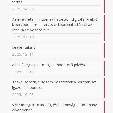
forrás
2026. 04. 08.
Az interneten nincsenek határok – digitális ikrekről,
kibervédelemről, tervezett karbantartásról az
InnovAise vezetőjével
2026. 02. 10.
Januári takaró
2025. 12. 11.
A minőség a piac megkülönböztető jelzése
2025. 11. 11.
Taska Dorottya: sosem riasztottak a normák, az
igazodási pontok
2025. 10. 03.
VNL: Integrált minőség és biztonság a tudomány
élvonalában