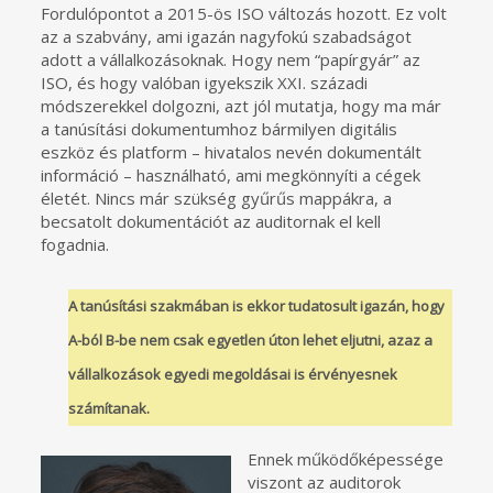
Fordulópontot a 2015-ös ISO változás hozott. Ez volt
az a szabvány, ami igazán nagyfokú szabadságot
adott a vállalkozásoknak. Hogy nem “papírgyár” az
ISO, és hogy valóban igyekszik XXI. századi
módszerekkel dolgozni, azt jól mutatja, hogy ma már
a tanúsítási dokumentumhoz bármilyen digitális
eszköz és platform – hivatalos nevén dokumentált
információ – használható, ami megkönnyíti a cégek
életét. Nincs már szükség gyűrűs mappákra, a
becsatolt dokumentációt az auditornak el kell
fogadnia.
A tanúsítási szakmában is ekkor tudatosult igazán, hogy
A-ból B-be nem csak egyetlen úton lehet eljutni, azaz a
vállalkozások egyedi megoldásai is érvényesnek
számítanak.
Ennek működőképessége
viszont az auditorok