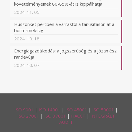
követelményeinek 80-85%-át is kipipálhatja
2024. 11. 05.
Huszonkét percben a varrástól a tanúsításon át a
bortermelésig
2024. 10. 18.
Energiagazdálkodás: a jogszerűség és a józan ész
randevúja
2024. 10. 07.
ISO 9001
|
ISO 14001
|
ISO 45001
|
ISO 50001
|
ISO 27001
|
ISO 37001
|
HACCP
|
INTEGRÁLT
AUDIT