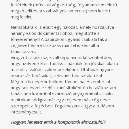
feltételnek (műszaki végzettség, folyamatszemléletű
megközelítés, a szabványok ismerete) nem kellett
megfelelni.
Nemsokára ki is épült egy hálózat, amely hozzájutva
néhány valós dokumentációhoz, megütötte a
főnyereményt! A papírokon ugyanis csak átírták a
cégnevet és a vállalkozás már fel is készült a
tanúsításra…
Virágzott a biznisz, kiváltképp annak köszönhetően,
hogy az ilyen kétes tudással házalók ára jócskán alatta
maradt a valódi szakemberekének. Utóbbiak ugyanis
beárazták tudásukat, releváns tapasztalatukat.
Még ma is nevethetnékem támad, ha eszembe jut,
hogy sok évvel ezelőtt tanúsítóként én is találkoztam
tanácsadó koromból származó anyagommal – csak a
papírokon addigra már egy teljesen más cég neve
szerepelt a fejlécben. Fogalmazzunk úgy: a tudásom
intézményesült.
Hogyan lehetett erről a holtpontról elmozdulni?