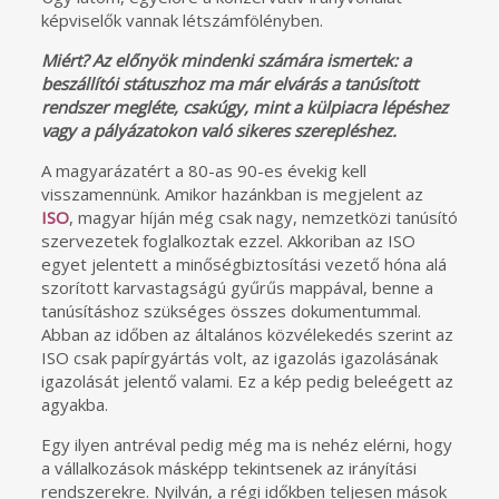
képviselők vannak létszámfölényben.
Miért? Az előnyök mindenki számára ismertek: a
beszállítói státuszhoz ma már elvárás a tanúsított
rendszer megléte, csakúgy, mint a külpiacra lépéshez
vagy a pályázatokon való sikeres szerepléshez.
A magyarázatért a 80-as 90-es évekig kell
visszamennünk. Amikor hazánkban is megjelent az
ISO
, magyar híján még csak nagy, nemzetközi tanúsító
szervezetek foglalkoztak ezzel. Akkoriban az ISO
egyet jelentett a minőségbiztosítási vezető hóna alá
szorított karvastagságú gyűrűs mappával, benne a
tanúsításhoz szükséges összes dokumentummal.
Abban az időben az általános közvélekedés szerint az
ISO csak papírgyártás volt, az igazolás igazolásának
igazolását jelentő valami. Ez a kép pedig beleégett az
agyakba.
Egy ilyen antréval pedig még ma is nehéz elérni, hogy
a vállalkozások másképp tekintsenek az irányítási
rendszerekre. Nyilván, a régi időkben teljesen mások