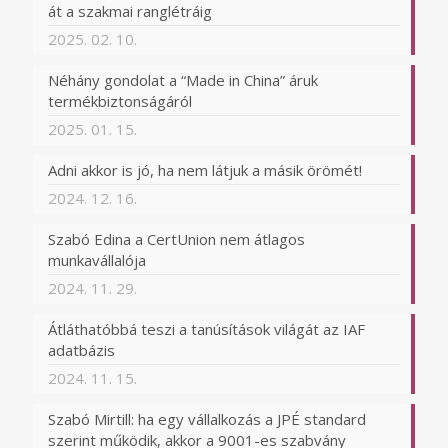
át a szakmai ranglétráig
2025. 02. 10.
Néhány gondolat a “Made in China” áruk
termékbiztonságáról
2025. 01. 15.
Adni akkor is jó, ha nem látjuk a másik örömét!
2024. 12. 16.
Szabó Edina a CertUnion nem átlagos
munkavállalója
2024. 11. 29.
Átláthatóbbá teszi a tanúsítások világát az IAF
adatbázis
2024. 11. 15.
Szabó Mirtill: ha egy vállalkozás a JPÉ standard
szerint működik, akkor a 9001-es szabvány