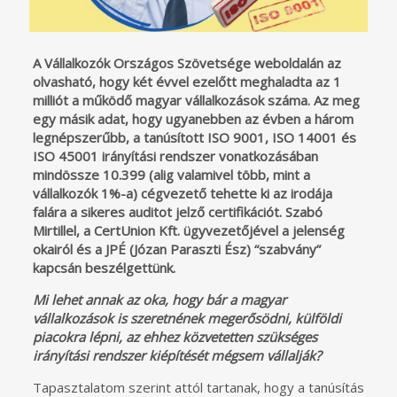
A Vállalkozók Országos Szövetsége weboldalán az
olvasható, hogy két évvel ezelőtt meghaladta az 1
milliót a működő magyar vállalkozások száma. Az meg
egy másik adat, hogy ugyanebben az évben a három
legnépszerűbb, a tanúsított ISO 9001, ISO 14001 és
ISO 45001 irányítási rendszer vonatkozásában
mindössze 10.399 (alig valamivel több, mint a
vállalkozók 1%-a) cégvezető tehette ki az irodája
falára a sikeres auditot jelző certifikációt. Szabó
Mirtillel, a CertUnion Kft. ügyvezetőjével a jelenség
okairól és a JPÉ (Józan Paraszti Ész) “szabvány”
kapcsán beszélgettünk.
Mi lehet annak az oka, hogy bár a magyar
vállalkozások is szeretnének megerősödni, külföldi
piacokra lépni, az ehhez közvetetten szükséges
irányítási rendszer kiépítését mégsem vállalják?
Tapasztalatom szerint attól tartanak, hogy a tanúsítás