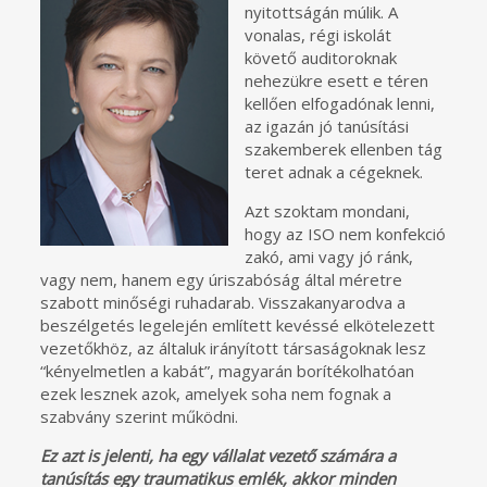
nyitottságán múlik. A
vonalas, régi iskolát
követő auditoroknak
nehezükre esett e téren
kellően elfogadónak lenni,
az igazán jó tanúsítási
szakemberek ellenben tág
teret adnak a cégeknek.
Azt szoktam mondani,
hogy az ISO nem konfekció
zakó, ami vagy jó ránk,
vagy nem, hanem egy úriszabóság által méretre
szabott minőségi ruhadarab. Visszakanyarodva a
beszélgetés legelején említett kevéssé elkötelezett
vezetőkhöz, az általuk irányított társaságoknak lesz
“kényelmetlen a kabát”, magyarán borítékolhatóan
ezek lesznek azok, amelyek soha nem fognak a
szabvány szerint működni.
Ez azt is jelenti, ha egy vállalat vezető számára a
tanúsítás egy traumatikus emlék, akkor minden