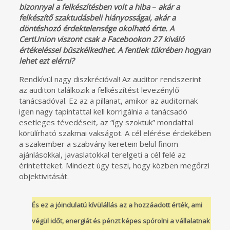
bizonnyal a felkészítésben volt a hiba
–
akár a
felkészítő szaktudásbeli hiányosságai, akár a
döntéshozó érdektelensége okolható érte. A
CertUnion viszont csak a Facebookon 27 kiváló
értékeléssel büszkélkedhet. A fentiek tükrében hogyan
lehet ezt elérni?
Rendkívül nagy diszkrécióval! Az auditor rendszerint
az auditon találkozik a felkészítést levezénylő
tanácsadóval. Ez az a pillanat, amikor az auditornak
igen nagy tapintattal kell korrigálnia a tanácsadó
esetleges tévedéseit, az “így szoktuk” mondattal
körülírható szakmai vakságot. A cél elérése érdekében
a szakember a szabvány keretein belül finom
ajánlásokkal, javaslatokkal terelgeti a cél felé az
érintetteket. Mindezt úgy teszi, hogy közben megőrzi
objektivitását.
És ez a jóindulatú kívülállás az a hozzáadott érték, ami
végül időt, energiát és pénzt képes spórolni a vállalatnak