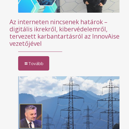
Az interneten nincsenek határok –
digitális ikrekről, kibervédelemről,
tervezett karbantartásról az InnovAise
vezetőjével
Tovább