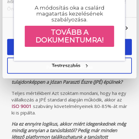
adatokkal, amelyeket Ön adott meg számukra vagy az
közelmúltban a tudomásunkra jutott, hogy egy
A módosítás oka a csalárd
Ön által használt más szolgáltatásokból gyűjtöttek. A
korábban jól menő vállalkozás az utóbbi időben
magatartás kezelésének
weboldalon való böngészés folytatásával Ön hozzájárul a
financiálisan meglehetősen nehéz helyzetbe került. A
szabályozása.
sütik használatához.
szóban forgó cég egyetlen nagy mammut (óriás
Beállítások
TOVÁBB A
ügyfél) megrendeléseire építette üzletét, így amikor
az szerződést bontott vele, a vállalkozás csaknem
DOKUMENTUMRA!
csődközelbe került. Történt mindez annak ellenére,
OK
hogy a korábbi auditjelentésekben rendre ott
szerepelt ajánlásként: a hasonló helyzetek elkerülése
érdekében erősen javallott a több lábon állás.
Testreszabás
Powered by Convert Plus
Fordíthatjuk ezt úgy is, hogy az irányítási rendszerek
tulajdonképpen a Józan Paraszti Észre (JPÉ) épülnek?
Teljes mértékben! Azt szoktam mondani, hogy ha egy
vállalkozás a JPÉ standard alapján működik, akkor az
ISO 9001
szabvány követelményeinek 80-85%-át már
ki is pipálta.
Ha ez ennyire logikus, akkor miért idegenkednek még
mindig annyian a tanúsítástól? Pedig már minden
létező platformon találkozhatunk a tanúsított