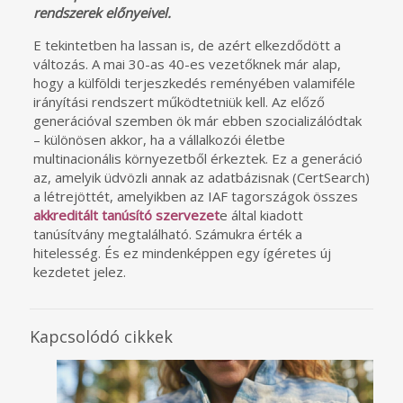
rendszerek előnyeivel.
E tekintetben ha lassan is, de azért elkezdődött a
változás. A mai 30-as 40-es vezetőknek már alap,
hogy a külföldi terjeszkedés reményében valamiféle
irányítási rendszert működtetniük kell. Az előző
generációval szemben ök már ebben szocializálódtak
– különösen akkor, ha a vállalkozói életbe
multinacionális környezetből érkeztek. Ez a generáció
az, amelyik üdvözli annak az adatbázisnak (CertSearch)
a létrejöttét, amelyikben az IAF tagországok összes
akkreditált tanúsító szervezet
e által kiadott
tanúsítvány megtalálható. Számukra érték a
hitelesség. És ez mindenképpen egy ígéretes új
kezdetet jelez.
Kapcsolódó cikkek