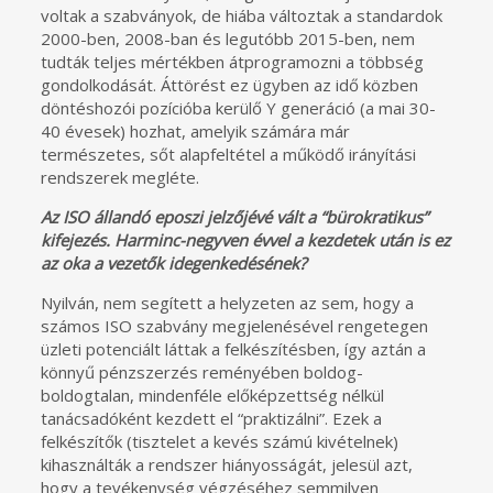
voltak a szabványok, de hiába változtak a standardok
2000-ben, 2008-ban és legutóbb 2015-ben, nem
tudták teljes mértékben átprogramozni a többség
gondolkodását. Áttörést ez ügyben az idő közben
döntéshozói pozícióba kerülő Y generáció (a mai 30-
40 évesek) hozhat, amelyik számára már
természetes, sőt alapfeltétel a működő irányítási
rendszerek megléte.
Az ISO állandó eposzi jelzőjévé vált a “bürokratikus”
kifejezés. Harminc-negyven évvel a kezdetek után is ez
az oka a vezetők idegenkedésének?
Nyilván, nem segített a helyzeten az sem, hogy a
számos ISO szabvány megjelenésével rengetegen
üzleti potenciált láttak a felkészítésben, így aztán a
könnyű pénzszerzés reményében boldog-
boldogtalan, mindenféle előképzettség nélkül
tanácsadóként kezdett el “praktizálni”. Ezek a
felkészítők (tisztelet a kevés számú kivételnek)
kihasználták a rendszer hiányosságát, jelesül azt,
hogy a tevékenység végzéséhez semmilyen