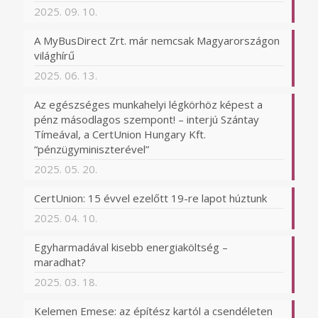
2025. 09. 10.
A MyBusDirect Zrt. már nemcsak Magyarországon
világhírű
2025. 06. 13.
Az egészséges munkahelyi légkörhöz képest a
pénz másodlagos szempont! – interjú Szántay
Tímeával, a CertUnion Hungary Kft.
“pénzügyminiszterével”
2025. 05. 20.
CertUnion: 15 évvel ezelőtt 19-re lapot húztunk
2025. 04. 10.
Egyharmadával kisebb energiaköltség –
maradhat?
2025. 03. 18.
Kelemen Emese: az építész kartól a csendéleten