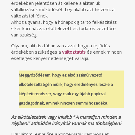
érdekében jelentősen át kellene alakítaniuk
vállalkozásuk működését. Leginkább azt hiszem, a
változástól félnek.
Ahhoz ugyanis, hogy a hónapokig tartó felkészítést
siker koronázza, elkötelezett és tudatos vezetőre
van szükség.
Olyanra, aki tisztában van azzal, hogy a fejlődés
érdekében szükséges a
változtatás
és ennek minden
esetleges kényelmetlenségét vállalja.
Meggyőződésem, hogy az első számú vezető
elkötelezettségén múlik, hogy eredményes lesz-e a
kiépített rendszer, vagy csak egy újabb papírral
gazdagodnak, aminek nincsen semmi hozadéka.
Az elkötelezettek vagy inkább “ A maradjon minden a
régiben!” attitűddel irányítók vannak ma többségben?
Úgy látom, egyelőre a konzervatív irányvonalat