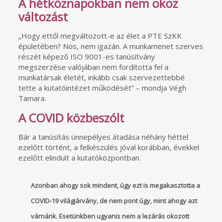
A hétköznapokban nem okoz
változást
„Hogy ettől megváltozott-e az élet a PTE SzKK
épületében? Nos, nem igazán. A munkamenet szerves
részét képező ISO 9001-es tanúsítvány
megszerzése valójában nem fordította fel a
munkatársak életét, inkább csak szervezettebbé
tette a kutatóintézet működését” – mondja Végh
Tamara.
A COVID közbeszólt
Bár a tanúsítás ünnepélyes átadása néhány héttel
ezelőtt történt, a felkészülés jóval korábban, évekkel
ezelőtt elindult a kutatóközpontban.
Azonban ahogy sok mindent, úgy ezt is megakasztotta a
COVID-19 világjárvány, de nem pont úgy, mint ahogy azt
várnánk. Esetünkben ugyanis nem a lezárás okozott