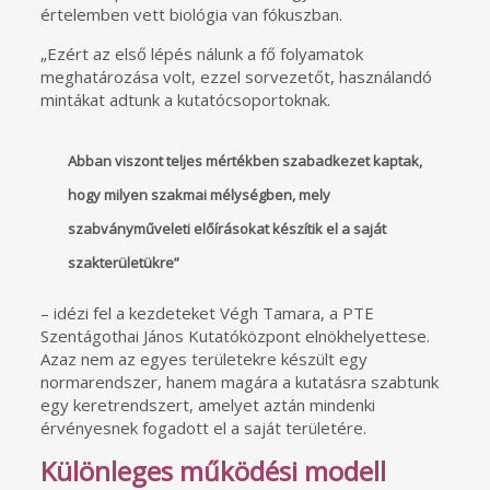
értelemben vett biológia van fókuszban.
„Ezért az első lépés nálunk a fő folyamatok
meghatározása volt, ezzel sorvezetőt, használandó
mintákat adtunk a kutatócsoportoknak.
Abban viszont teljes mértékben szabadkezet kaptak,
hogy milyen szakmai mélységben, mely
szabványműveleti előírásokat készítik el a saját
szakterületükre”
– idézi fel a kezdeteket Végh Tamara, a PTE
Szentágothai János Kutatóközpont elnökhelyettese.
Azaz nem az egyes területekre készült egy
normarendszer, hanem magára a kutatásra szabtunk
egy keretrendszert, amelyet aztán mindenki
érvényesnek fogadott el a saját területére.
Különleges működési modell