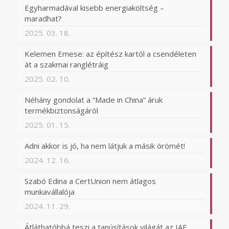
Egyharmadával kisebb energiaköltség –
maradhat?
2025. 03. 18.
Kelemen Emese: az építész kartól a csendéleten
át a szakmai ranglétráig
2025. 02. 10.
Néhány gondolat a “Made in China” áruk
termékbiztonságáról
2025. 01. 15.
Adni akkor is jó, ha nem látjuk a másik örömét!
2024. 12. 16.
Szabó Edina a CertUnion nem átlagos
munkavállalója
2024. 11. 29.
Átláthatóbbá teszi a tanúsítások világát az IAF