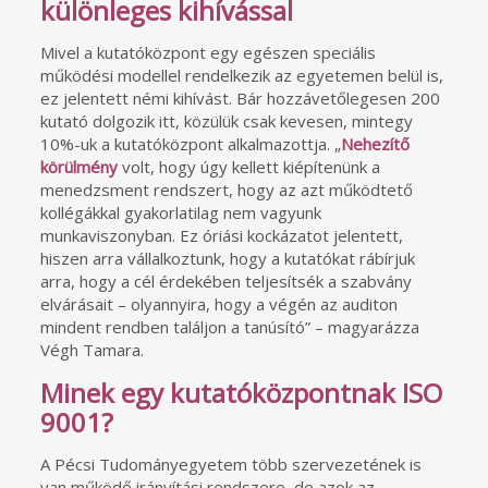
különleges kihívással
Mivel a kutatóközpont egy egészen speciális
működési modellel rendelkezik az egyetemen belül is,
ez jelentett némi kihívást. Bár hozzávetőlegesen 200
kutató dolgozik itt, közülük csak kevesen, mintegy
10%-uk a kutatóközpont alkalmazottja. „
Nehezítő
körülmény
volt, hogy úgy kellett kiépítenünk a
menedzsment rendszert, hogy az azt működtető
kollégákkal gyakorlatilag nem vagyunk
munkaviszonyban. Ez óriási kockázatot jelentett,
hiszen arra vállalkoztunk, hogy a kutatókat rábírjuk
arra, hogy a cél érdekében teljesítsék a szabvány
elvárásait – olyannyira, hogy a végén az auditon
mindent rendben találjon a tanúsító” – magyarázza
Végh Tamara.
Minek egy kutatóközpontnak ISO
9001?
A Pécsi Tudományegyetem több szervezetének is
van működő irányítási rendszere, de azok az