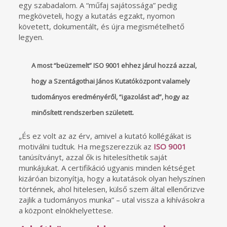
egy szabadalom. A “műfaj sajátossága” pedig
megköveteli, hogy a kutatás egzakt, nyomon
követett, dokumentált, és újra megismételhető
legyen.
A most “beüzemelt” ISO 9001 ehhez járul hozzá azzal,
hogy a Szentágothai János Kutatóközpont valamely
tudományos eredményéről, “igazolást ad”, hogy az
minősített rendszerben született.
„És ez volt az az érv, amivel a kutató kollégákat is
motiválni tudtuk. Ha megszerezzük az
ISO 9001
tanúsítványt, azzal ők is hitelesíthetik saját
munkájukat. A certifikáció ugyanis minden kétséget
kizáróan bizonyítja, hogy a kutatások olyan helyszínen
történnek, ahol hitelesen, külső szem által ellenőrizve
zajlik a tudományos munka” – utal vissza a kihívásokra
a központ elnökhelyettese.