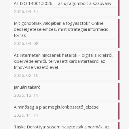
Az ISO 14001:2026 – az újragombolt a szabvány
2026. 04. 17.
Mit gondolnak valójában a fogyasztók? Online
beszélgetéselemzés, mint stratégiai információ-
forrás
2026. 04. 08.
Az interneten nincsenek határok – digitális ikrekről,
kibervédelemről, tervezett karbantartásról az
InnovAise vezetőjével
2026. 02. 10.
Januári takaró
2025. 12. 11.
A minőség a piac megkülönböztető jelzése
2025. 11. 11.
Taska Dorottya: sosem riasztottak a normák, az