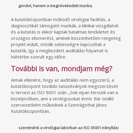
gondot, hanem a megnövekedett munka.
A kutatóközpontban működő virológiai facilitás, a
diagnosztikát támogató munkák, a klinikai vizsgálatok
és a kutatás is ekkor kaptak hatalmas lendületet és
országos elismerést, aminek köszönhetően rengeteg
projekt indult, ötödik sebességre kapcsoltak a
kutatók, így a megkezdett auditálási folyamat is
háttérbe szorult egy időre.
További is van, mondjam még?
Annak ellenére, hogy az auditálás nem egyszerű, a
kutatóközpont további tanúsítványok megszerzését
is tervezi az ISO 9001 után. „Sok olyan tervünk van a
közeljövőben, ami a virológusokat érinti. Bár önálló
szervezetként működnek a Szentágothai János
Kutatóközpontban,
szeretnénk a virológiai laborban az ISO 35001 irányítási