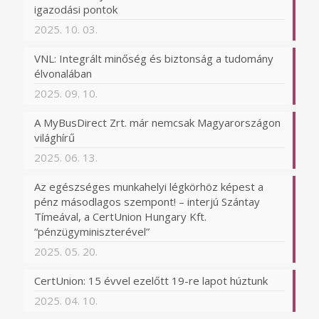
igazodási pontok
2025. 10. 03.
VNL: Integrált minőség és biztonság a tudomány
élvonalában
2025. 09. 10.
A MyBusDirect Zrt. már nemcsak Magyarországon
világhírű
2025. 06. 13.
Az egészséges munkahelyi légkörhöz képest a
pénz másodlagos szempont! – interjú Szántay
Tímeával, a CertUnion Hungary Kft.
“pénzügyminiszterével”
2025. 05. 20.
CertUnion: 15 évvel ezelőtt 19-re lapot húztunk
2025. 04. 10.