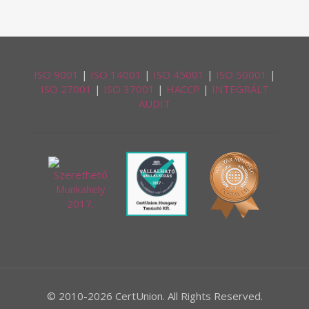
ISO 9001
|
ISO 14001
|
ISO 45001
|
ISO 50001
|
ISO 27001
|
ISO 37001
|
HACCP
|
INTEGRÁLT
AUDIT
© 2010-2026 CertUnion. All Rights Reserved.