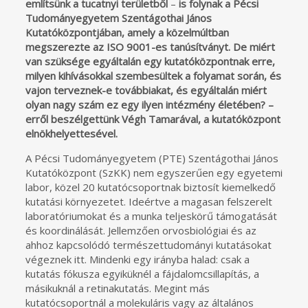
említsünk a tucatnyi területből
–
is folynak a Pécsi
Tudományegyetem Szentágothai János
Kutatóközpontjában, amely a közelmúltban
megszerezte az ISO 9001-es tanúsítványt. De miért
van szüksége egyáltalán egy kutatóközpontnak erre,
milyen kihívásokkal szembesültek a folyamat során, és
vajon terveznek-e továbbiakat, és egyáltalán miért
olyan nagy szám ez egy ilyen intézmény életében? –
erről beszélgettünk Végh Tamarával, a kutatóközpont
elnökhelyettesével.
A Pécsi Tudományegyetem (PTE) Szentágothai János
Kutatóközpont (SzKK) nem egyszerűen egy egyetemi
labor, közel 20 kutatócsoportnak biztosít kiemelkedő
kutatási környezetet. Ideértve a magasan felszerelt
laboratóriumokat és a munka teljeskörű támogatását
és koordinálását. Jellemzően orvosbiológiai és az
ahhoz kapcsolódó természettudományi kutatásokat
végeznek itt. Mindenki egy irányba halad: csak a
kutatás fókusza egyiküknél a fájdalomcsillapítás, a
másikuknál a retinakutatás. Megint más
kutatócsoportnál a molekuláris vagy az általános