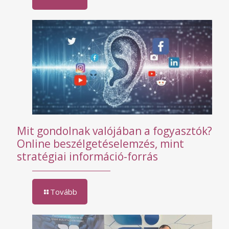
Mit gondolnak valójában a fogyasztók?
Online beszélgetéselemzés, mint
stratégiai információ-forrás
Tovább