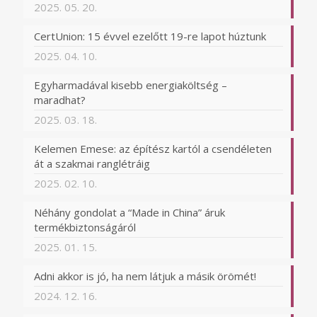
2025. 05. 20.
CertUnion: 15 évvel ezelőtt 19-re lapot húztunk
2025. 04. 10.
Egyharmadával kisebb energiaköltség –
maradhat?
2025. 03. 18.
Kelemen Emese: az építész kartól a csendéleten
át a szakmai ranglétráig
2025. 02. 10.
Néhány gondolat a “Made in China” áruk
termékbiztonságáról
2025. 01. 15.
Adni akkor is jó, ha nem látjuk a másik örömét!
2024. 12. 16.