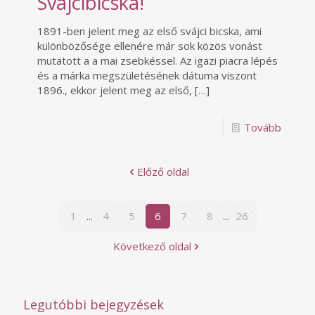
Svájcibicska!
1891-ben jelent meg az első svájci bicska, ami
különbözősége ellenére már sok közös vonást
mutatott a a mai zsebkéssel. Az igazi piacra lépés
és a márka megszületésének dátuma viszont
1896., ekkor jelent meg az első,
[…]
Tovább
Előző oldal
1
...
4
5
6
7
8
...
26
Következő oldal
Legutóbbi bejegyzések