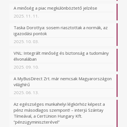
A minőség a piac megkülönböztető jelzése
2025. 11. 11.
Taska Dorottya: sosem riasztottak a normák, az
igazodási pontok
2025. 10. 03.
VNL: Integrált minőség és biztonság a tudomány
élvonalában
2025. 09. 10.
A MyBusDirect Zrt. már nemcsak Magyarországon
világhírű
2025. 06. 13.
Az egészséges munkahelyi légkörhöz képest a
pénz másodlagos szempont! – interjú Szántay
Tímeával, a CertUnion Hungary Kft.
“pénzügyminiszterével”