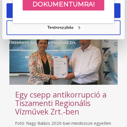
éppen a fent említett objektivitásnak
[…]
DOKUMENTUMRA!
OK
Tovább
Testreszabás
Powered by Convert Plus
Egy csepp antikorrupció a
Tiszamenti Regionális
Vízművek Zrt.-ben
Fotó: Nagy Balázs 2020-ban mindössze egyetlen