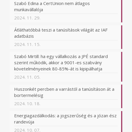
Szabó Edina a CertUnion nem átlagos
munkavállalója
2024. 11. 29.
Átláthatóbbá teszi a tanúsítások világát az IAF
adatbázis
2024. 11. 15.
Szabó Mirtill: ha egy vállalkozás a JPÉ standard
szerint működik, akkor a 9001-es szabvány
követelményeinek 80-85%-át is kipipálhatja
2024. 11. 05.
Huszonkét percben a varrástól a tanúsításon át a
bortermelésig
2024. 10. 18.
Energiagazdálkodás: a jogszerűség és a józan ész
randevúja
2024. 10. 07.